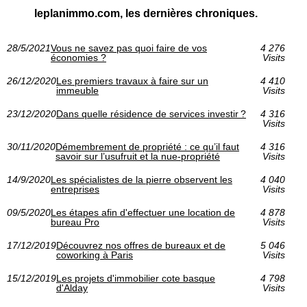
leplanimmo.com, les dernières chroniques.
28/5/2021
Vous ne savez pas quoi faire de vos
4 276
économies ?
Visits
26/12/2020
Les premiers travaux à faire sur un
4 410
immeuble
Visits
23/12/2020
Dans quelle résidence de services investir ?
4 316
Visits
30/11/2020
Démembrement de propriété : ce qu’il faut
4 316
savoir sur l’usufruit et la nue-propriété
Visits
14/9/2020
Les spécialistes de la pierre observent les
4 040
entreprises
Visits
09/5/2020
Les étapes afin d'effectuer une location de
4 878
bureau Pro
Visits
17/12/2019
Découvrez nos offres de bureaux et de
5 046
coworking à Paris
Visits
15/12/2019
Les projets d'immobilier cote basque
4 798
d'Alday
Visits