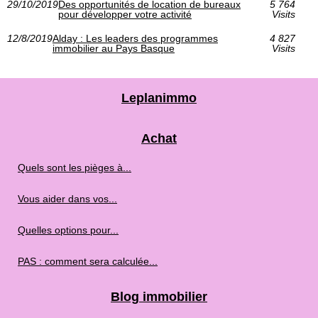
29/10/2019
Des opportunités de location de bureaux
5 764
pour développer votre activité
Visits
12/8/2019
Alday : Les leaders des programmes
4 827
immobilier au Pays Basque
Visits
Leplanimmo
Achat
Quels sont les pièges à...
Vous aider dans vos...
Quelles options pour...
PAS : comment sera calculée...
Blog immobilier