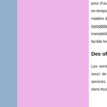
pour d’au
en temps,
matière d
immobilie
immobiliè
facilite 
Des of
Les serv
souci de 
services.
dans tous