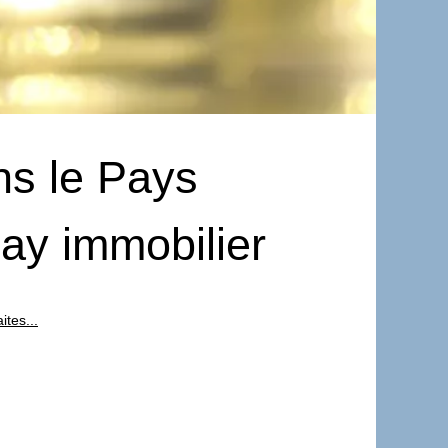
ns le Pays
day immobilier
tes...