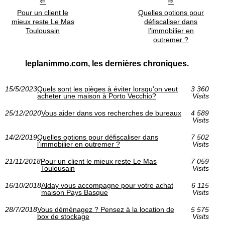
Pour un client le
Quelles options pour
mieux reste Le Mas
défiscaliser dans
Toulousain
l’immobilier en
outremer ?
leplanimmo.com, les dernières chroniques.
15/5/2023
Quels sont les pièges à éviter lorsqu'on veut
3 360
acheter une maison à Porto Vecchio?
Visits
25/12/2020
Vous aider dans vos recherches de bureaux
4 589
Visits
14/2/2019
Quelles options pour défiscaliser dans
7 502
l’immobilier en outremer ?
Visits
21/11/2018
Pour un client le mieux reste Le Mas
7 059
Toulousain
Visits
16/10/2018
Alday vous accompagne pour votre achat
6 115
maison Pays Basque
Visits
28/7/2018
Vous déménagez ? Pensez à la location de
5 575
box de stockage
Visits