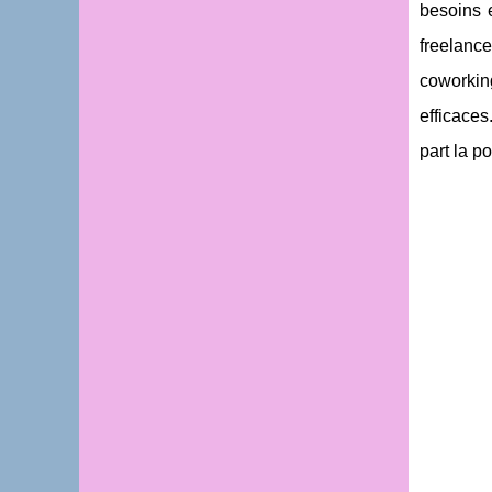
besoins e
freelance
coworkin
efficaces
part la p