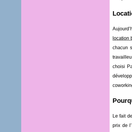
Locati
Aujourd’
location 
chacun s
travaill
choisi P
développ
coworkin
Pourqu
Le fait 
prix de l