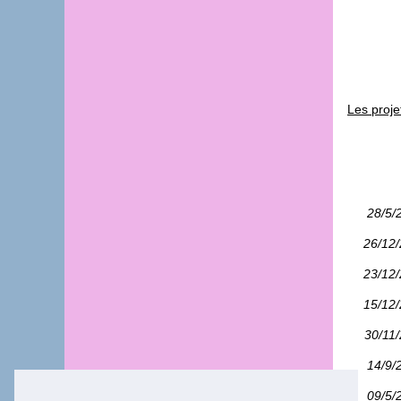
Les proje
28/5/
26/12
23/12
15/12
30/11
14/9/
09/5/